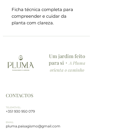
Ficha técnica completa para
compreender e cuidar da
planta com clareza.
Conteúdo da ficha:
・Descrição geral e curiosidades
・Características botânicas
Um jardim feito
essenciais
para si・
・Cuidados e manutenção
A Pluma
detalhados
orienta o caminho
(rega, fertilização, poda,
multiplicação e sensibilidades)
・Aplicações e usos no espaço
CONTACTOS
(onde colocar, como usar e que
impacto cria no ambiente)
TELEMÓVEL:
・Simbologia e energia no
+351 930 950 079
espaço
EMAIL:
pluma.paisagismo@gmail.com
Formato: