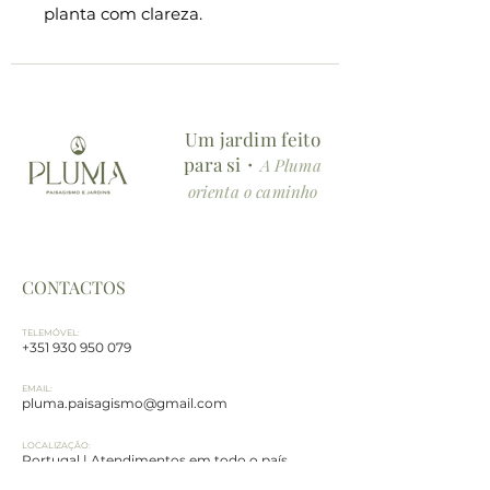
planta com clareza.
Conteúdo da ficha:
・Descrição geral e curiosidades
・Características botânicas
Um jardim feito
essenciais
para si・
・Cuidados e manutenção
A Pluma
detalhados
orienta o caminho
(rega, fertilização, poda,
multiplicação e sensibilidades)
・Aplicações e usos no espaço
CONTACTOS
(onde colocar, como usar e que
impacto cria no ambiente)
TELEMÓVEL:
・Simbologia e energia no
+351 930 950 079
espaço
EMAIL:
pluma.paisagismo@gmail.com
Formato:
PDF digital em A5, ideal para
LOCALIZAÇÃO:
Portugal | Atendimentos em todo o país
leitura digital ou impressão,