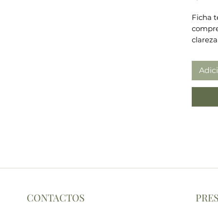
Ficha 
compre
clareza
Conteú
Adic
・Descri
・Caract
・Cuida
detalh
(rega, 
multipl
・Aplic
(onde 
impact
・Simbo
CONTACTOS
PRES
Format
PDF dig