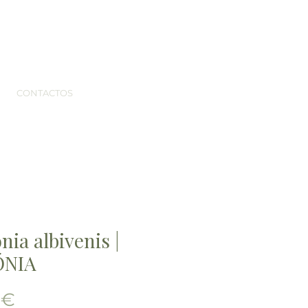
CONTACTOS
onia albivenis |
ÓNIA
Preço
 €