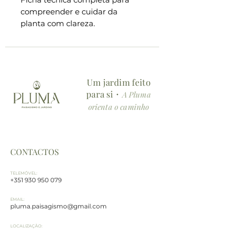
compreender e cuidar da
planta com clareza.
Conteúdo da ficha:
・Descrição geral e curiosidades
・Características botânicas
Um jardim feito
essenciais
para si・
・Cuidados e manutenção
A Pluma
detalhados
orienta o caminho
(rega, fertilização, poda,
multiplicação e sensibilidades)
・Aplicações e usos no espaço
CONTACTOS
(onde colocar, como usar e que
impacto cria no ambiente)
TELEMÓVEL:
・Simbologia e energia no
+351 930 950 079
espaço
EMAIL:
pluma.paisagismo@gmail.com
Formato:
PDF digital em A5, ideal para
LOCALIZAÇÃO: