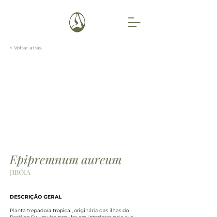
< Voltar atrás
Epipremnum aureum
JIBÓIA
DESCRIÇÃO GERAL
Planta trepadora tropical, originária das ilhas do