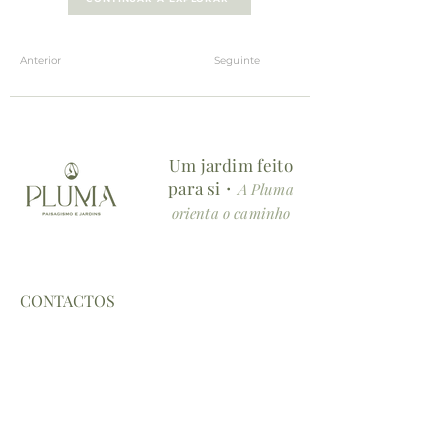
Anterior
Seguinte
Um jardim feito
para si・
A Pluma
orienta o caminho
CONTACTOS
TELEMÓVEL:
+351 930 950 079
EMAIL:
pluma.paisagismo@gmail.com
LOCALIZAÇÃO: