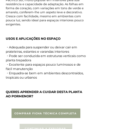
Pacífico Sul, muito popular em interiores pela sua
resistência e capacidade de adaptação. As folhas em
forma de coração, com variações em tons de verde e
amarelo, conferem-lhe um aspeto leve e decorativo.
Cresce com facilidade, mesmo em ambientes com
pouca luz, sendo ideal para espaços interiores pouco
exigentes.
USOS E APLICAÇÕES NO ESPAÇO
・Adequada para suspender ou deixar cair em
prateleiras, estantes e varandas interiores
・Pode ser conduzida em estruturas verticais como
planta trepadora
・Excelente para espaços pouco luminosos e de
fácil manutenção
・Enquadra-se bem em ambientes descontraídos,
tropicais ou urbanos
QUERES APRENDER A CUIDAR DESTA PLANTA
AO PORMENOR?
COMPRAR FICHA TÉCNICA COMPLETA
CONTINUAR A EXPLORAR