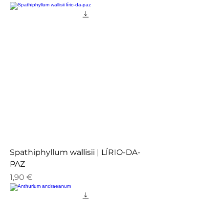
Spathiphyllum wallisii | LÍRIO-DA-
PAZ
Preço
1,90 €