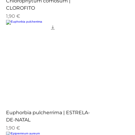
Chlorophytum comosum |
CLOROFITO
Preço
1,90 €
Euphorbia pulcherrima | ESTRELA-
DE-NATAL
Preço
1,90 €