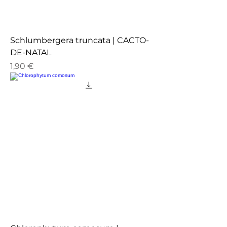
Schlumbergera truncata | CACTO-
DE-NATAL
Preço
1,90 €