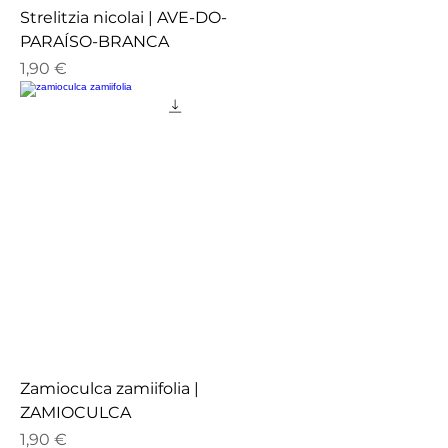
Strelitzia nicolai | AVE-DO-
PARAÍSO-BRANCA
Preço
1,90 €
Zamioculca zamiifolia |
ZAMIOCULCA
Preço
1,90 €