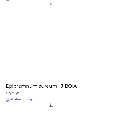
Epipremnum aureum | JIBÓIA
Preço
1,90 €