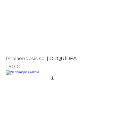
Phalaenopsis sp. | ORQUÍDEA
Preço
1,90 €