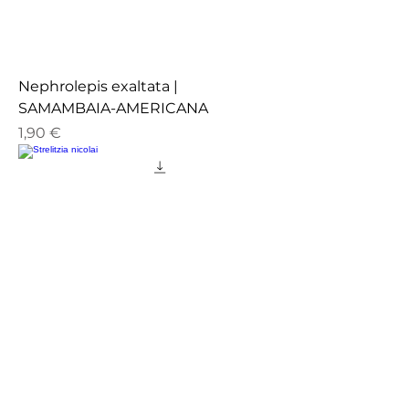
Nephrolepis exaltata |
SAMAMBAIA-AMERICANA
Preço
1,90 €