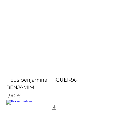
Ficus benjamina | FIGUEIRA-
BENJAMIM
Preço
1,90 €