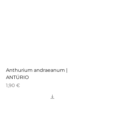
Anthurium andraeanum |
ANTÚRIO
Preço
1,90 €