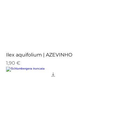
Ilex aquifolium | AZEVINHO
Preço
1,90 €