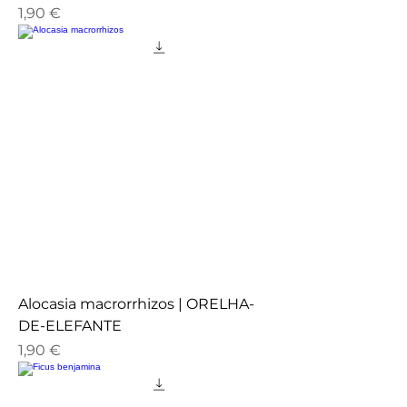
Preço
1,90 €
Alocasia macrorrhizos | ORELHA-
DE-ELEFANTE
Preço
1,90 €