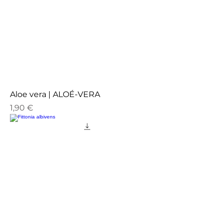
Aloe vera | ALOÉ-VERA
Preço
1,90 €