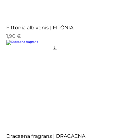
Fittonia albivenis | FITÓNIA
Preço
1,90 €
Dracaena fragrans | DRACAENA